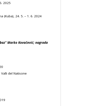
 6. 2025
 (Kuba), 24. 5. – 1. 6. 2024
obaz“ Marko Kovačević; nagrada
020
 Valli del Natisone
2019