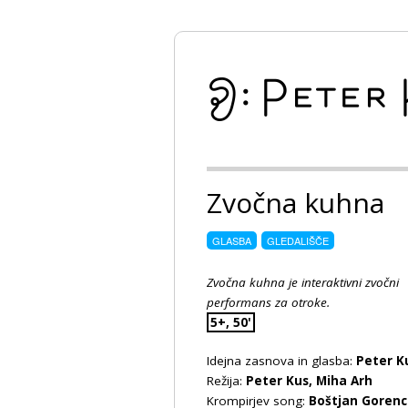
Zvočna kuhna
GLASBA
GLEDALIŠČE
Zvočna kuhna je interaktivni zvočni
performans za otroke.
5+, 50'
Idejna zasnova in glasba:
Peter K
Režija:
Peter Kus, Miha Arh
Krompirjev song:
Boštjan Gorenc