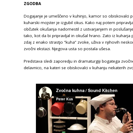
ZGODBA
Dogajanje je umeščeno v kuhinjo, kamor so obiskovalci po
kuharski mojster je izgubil okus. Kako naj potem pripravlja
občutek okušanja nadomestil z ustvarjanjem in poslušanje
tako, kot da bi pripravljal in okušal hrano. Zato iz kuharja 
zdaj z enako strastjo ”kuha” zvoke, uživa v njihovih nesko
zvočni ekstazi. Njegova usta so postala ušesa.
Predstava sledi zaporedju in dramaturgiji bogatega zvočn
delavnico, na kateri se obiskovalci v kuhanju nekaterih zvo