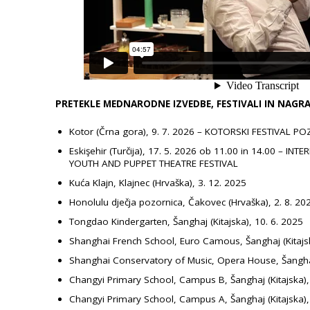
PRETEKLE MEDNARODNE IZVEDBE, FESTIVALI IN NAGRA
Kotor (Črna gora), 9. 7. 2026 – KOTORSKI FESTIVAL P
Eskişehir (Turčija), 17. 5. 2026 ob 11.00 in 14.00 –
INTE
YOUTH AND PUPPET THEATRE FESTIVAL
Kuća Klajn, Klajnec (Hrvaška), 3. 12. 2025
Honolulu dječja pozornica, Čakovec (Hrvaška), 2. 8. 
Tongdao Kindergarten, Šanghaj (Kitajska), 10. 6. 2025
Shanghai French School, Euro Camous, Šanghaj (Kitajsk
Shanghai Conservatory of Music, Opera House, Šanghaj 
Changyi Primary School, Campus B, Šanghaj (Kitajska),
Changyi Primary School, Campus A, Šanghaj (Kitajska),