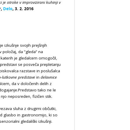
e otroke v improvizirani kuhinji v
r,
Delo
, 3. 2. 2016
e izkušnje svojih prejšnjih
 v položaj, da ”gleda” na
v katerih je gledalcem omogočil,
 predstavi se posveča prepletanju
biskovalca razstave in poslušalca
o-lutkovne predstave
in
delavnice
lcem, da v določenih delih z
 dogajanje.Predstavo tako ne le
 njo neposreden, fizičen stik.
vezava sluha z drugimi občutki,
 glasbo in gastronomijo, ki so
senzorialni gledališki izkušnji.