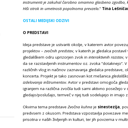
instrumenti je zakuhal čarobno omamno glasbeno zgodbo, ki j
Hiši otrok in umetnosti popolnoma prevzela.
”
Tina Lešniča
OSTALI MEDIJSKI ODZIVI
O PREDSTAVI
i
Ideja predstave je ustvariti okolje, v katerem avtor povezuj
projektov –
zvočnih predstav
, v katerih je gledalca postavil
gledališkem odru uprizorjen zvok in
interaktivnih razstav
, 
da se razstavljenih instrumentov oz. zvoka ”dotaknejo”. V
različnih vlog in načinov zaznavanja gledalca predstave, o
koncerta. Projekt je tako zasnovan kot mešanica
gledališk
izdelovanja inštrumentov
. Avtor v predstavi omogoča gleda
igranjem na različna zvočila tudi sami aktivno posežejo v
gledajo/poslušajo, temveč v njej tudi sodelujejo in imajo z
Okvirna tema predstave
Zvočna kuhna
je
sinestezija
, po
predvsem z okusom. Predstava vzpostavlja povezave med
prisotna v naših življenjih in kulturi, ter jih povzema v multi