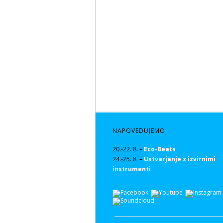
NAPOVEDUJEMO:
20.-22. 8. –
Eco-Beats
24.-25. 8. –
Ustvarjanje z izvirnimi
instrumenti