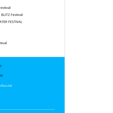
Festival
 BLITZ Festival
EATER FESTIVAL
tival
T:
60
rkus.net