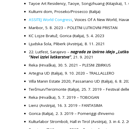
Tayoe Art Residency, Taoye, Songzhuang (Kitajska), 1.
Kulturni dom, Proseko/Prosecco (Italija)
ASSITEJ World Congress
, Voices Of A New World, Havana
Maribor, 5. 8. 2023 – POLETNI LUTKOVNI PRISTAN
KC Lojze Bratuž, Gorica (Italija), 5. 4. 2023
Ljudska šola, Pliberk (Avstrija), 8. 11. 2021
22. Lutfest, Sarajevo –
nagrada za izvirno idejo „Lutk
“Novi izzivi lutkarstva”
,
21. 9. 2021
Reka (Hrvaška), 30. 5. 2021 – PLESNI ZBIRKUS
Artegna UD (Italija), 9. 10. 2020 – TRALLALLERO
Villa Manin Estate 2020,
Passariano UD (
Italija), 6. 8. 2
Terčmun/Tercimonte (Italija), 25. 7. 2019 – Festival delle
Reka (Hrvaška), 5. 7. 2019 – TOBOGAN
Lienz (Avstrija), 16. 3. 2019 – FANTASIMA
Gorica (Italija), 2. 3. 2019 – Pomeriggi d’inverno
Kulturlabor Stromboli, Hall in Tirol (Avstrija), 3. in 4. 2. 