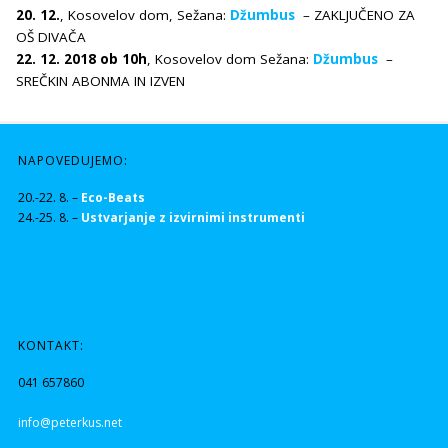
20. 12.
, Kosovelov dom, Sežana:
Džumbus
– ZAKLJUČENO ZA
OŠ DIVAČA
22. 12. 2018 ob 10h
, Kosovelov dom Sežana:
Džumbus
–
SREČKIN ABONMA IN IZVEN
NAPOVEDUJEMO:
20.-22. 8. –
Eco-Beats
24.-25. 8. –
Ustvarjanje z izvirnimi instrumenti
KONTAKT:
041 657860
info@peterkus.net