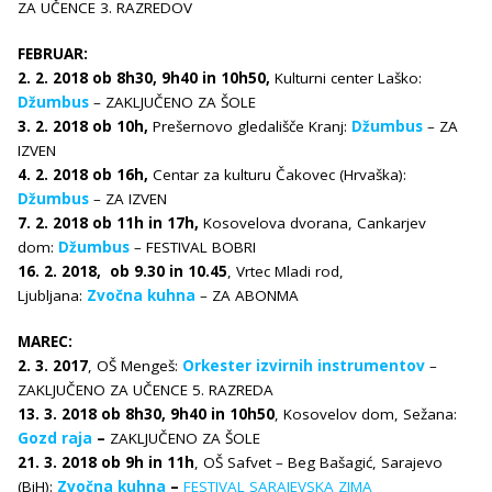
ZA UČENCE 3. RAZREDOV
FEBRUAR:
2. 2. 2018 ob 8h30, 9h40 in 10h50,
Kulturni center Laško:
Džumbus
– ZAKLJUČENO ZA ŠOLE
3. 2. 2018 ob 10h,
Prešernovo gledališče Kranj:
Džumbus
– ZA
IZVEN
4. 2. 2018 ob 16h,
Centar za kulturu Čakovec (Hrvaška):
Džumbus
– ZA IZVEN
7. 2. 2018 ob 11h in 17h,
Kosovelova dvorana, Cankarjev
dom:
Džumbus
– FESTIVAL BOBRI
16. 2. 2018, ob 9.30 in 10.45
, Vrtec Mladi rod,
Ljubljana:
Zvočna kuhna
– ZA ABONMA
MAREC:
2. 3. 2017
, OŠ Mengeš:
Orkester izvirnih instrumentov
–
ZAKLJUČENO ZA UČENCE 5. RAZREDA
13. 3. 2018 ob 8h30, 9h40 in 10h50
, Kosovelov dom, Sežana:
Gozd raja
–
ZAKLJUČENO ZA ŠOLE
21. 3. 2018 ob 9h in 11h
, OŠ Safvet – Beg Bašagić, Sarajevo
(BiH):
Zvočna kuhna
–
FESTIVAL SARAJEVSKA ZIMA