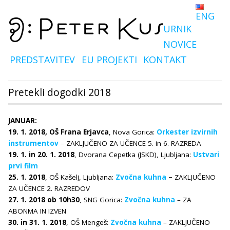
ENG
URNIK
NOVICE
PREDSTAVITEV
EU PROJEKTI
KONTAKT
Pretekli dogodki 2018
JANUAR:
19. 1. 2018, OŠ Frana Erjavca
, Nova Gorica:
Orkester izvirnih
instrumentov
– ZAKLJUČENO ZA UČENCE 5. in 6. RAZREDA
19. 1. in 20. 1. 2018
, Dvorana Cepetka (JSKD), Ljubljana:
Ustvari
prvi film
25. 1. 2018
, OŠ Kašelj, Ljubljana:
Zvočna kuhna
–
ZAKLJUČENO
ZA UČENCE 2. RAZREDOV
27. 1. 2018 ob 10h30
, SNG Gorica:
Zvočna kuhna
– ZA
ABONMA IN IZVEN
30
. in 31. 1. 2018
, OŠ Mengeš:
Zvočna kuhna
– ZAKLJUČENO