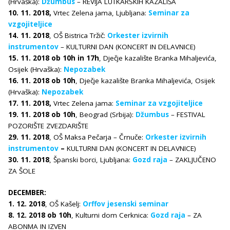
(Hrvaška):
Džumbus
– REVIJA LUTKARSKIH KAZALIŠA
10. 11. 2018,
Vrtec Zelena jama, Ljubljana:
Seminar za
vzgojiteljice
14. 11. 2018
, OŠ Bistrica Tržič:
Orkester izvirnih
instrumentov
– KULTURNI DAN (KONCERT IN DELAVNICE)
15. 11. 2018 ob 10h in 17h
, Dječje kazalište Branka Mihaljevića,
Osijek (Hrvaška):
Nepozabek
16. 11. 2018 ob 10h
, Dječje kazalište Branka Mihaljevića, Osijek
(Hrvaška):
Nepozabek
17. 11. 2018,
Vrtec Zelena jama:
Seminar za vzgojiteljice
19. 11. 2018 ob 10h
, Beograd (Srbija):
Džumbus
– FESTIVAL
POZORIŠTE ZVEZDARIŠTE
29. 11. 2018
, OŠ Maksa Pečarja – Črnuče:
Orkester izvirnih
instrumentov
–
KULTURNI DAN (KONCERT IN DELAVNICE)
30. 11. 2018
, Španski borci, Ljubljana:
Gozd raja
– ZAKLJUČENO
ZA ŠOLE
DECEMBER:
1. 12. 2018
, OŠ Kašelj:
Orffov jesenski seminar
8. 12. 2018 ob 10h
, Kulturni dom Cerknica:
Gozd raja
– ZA
ABONMA IN IZVEN