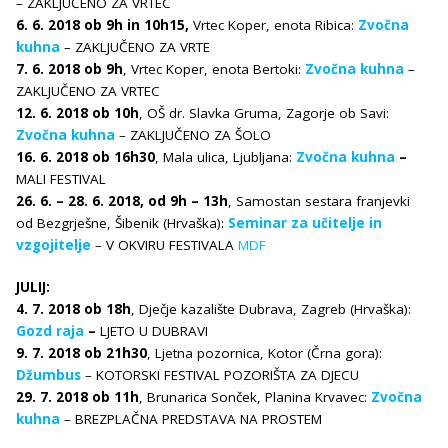
– ZAKLJUČENO ZA VRTEC
6. 6. 2018 ob 9h in 10h15,
Vrtec Koper, enota Ribica:
Zvočna
kuhna
– ZAKLJUČENO ZA VRTE
7. 6. 2018 ob 9h
, Vrtec Koper, enota Bertoki:
Zvočna kuhna
–
ZAKLJUČENO ZA VRTEC
12. 6. 2018 ob 10h
, OŠ dr. Slavka Gruma, Zagorje ob Savi:
Zvočna kuhna
– ZAKLJUČENO ZA ŠOLO
16. 6. 2018 ob 16h30
, Mala ulica, Ljubljana:
Zvočna kuhna
–
MALI FESTIVAL
26. 6. – 28. 6. 2018, od 9h – 13h
, Samostan sestara franjevki
od Bezgrješne, Šibenik (Hrvaška):
Seminar za učitelje in
vzgojitelje
– V OKVIRU FESTIVALA
MDF
JULIJ:
4. 7. 2018 ob 18h
, Dječje kazalište Dubrava, Zagreb (Hrvaška):
Gozd raja
–
LJETO U DUBRAVI
9. 7. 2018 ob 21h30
, Ljetna pozornica, Kotor (Črna gora):
Džumbus
– KOTORSKI FESTIVAL POZORIŠTA ZA DJECU
29. 7. 2018 ob 11h
, Brunarica Sonček, Planina Krvavec:
Zvočna
kuhna
– BREZPLAČNA PREDSTAVA NA PROSTEM