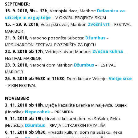
SEPTEMBER:
15. 9. 2018, 9h – 13h,
Vetrinjski dvor, Maribor:
Delavnica za
učitelje in vzgojitelje
– V OKVIRU PROJEKTA SKUM
15. – 29. 9. 2018
, Vetrinjski dvor, Maribor:
Zvočni vrt
– FESTIVAL
MARIBOR
21. 9. 2018,
Narodno pozorište Subotca:
Džumbus
–
MEĐUNARODNI FESTIVAL POZORIŠTA ZA DJECU
22. 9. 2018 ob 17h
, Vetrinjski dvor, Maribor:
Zvočna kuhna
–
FESTIVAL MARIBOR
23. 9. 2018
, Narodni dom Maribor:
Džumbus
– FESTIVAL
MARIBOR
25. 9. 2018 ob 9h30 in 11h30
, Dom kulture Velenje:
Volčje srce
– PIKIN FESTIVAL
NOVEMBER:
3. 11. 2018 ob 18h
, Dječje kazalište Branka Mihaljevića, Osijek
(Hrvaška):
Nepozabek
– PREMIERA
5. 11. 2018 ob 19h
, Hrvatski kulturni dom na Sušaku, Reka
(Hrvaška):
Džumbus
– REVIJA LUTKARSKIH KAZALIŠA
6. 11. 2018 ob 9h30
, Hrvatski kulturni dom na Sušaku, Reka