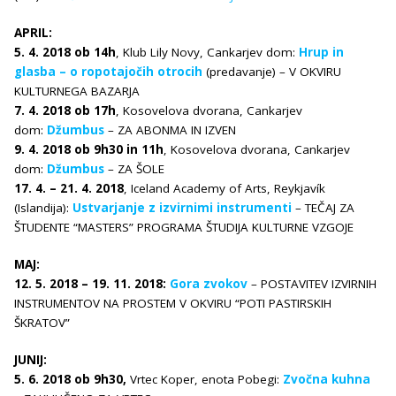
APRIL:
5. 4. 2018 ob 14h
, Klub Lily Novy, Cankarjev dom:
Hrup in
glasba – o ropotajočih otrocih
(predavanje) – V OKVIRU
KULTURNEGA BAZARJA
7. 4. 2018 ob 17h
, Kosovelova dvorana, Cankarjev
dom:
Džumbus
– ZA ABONMA IN IZVEN
9. 4. 2018 ob 9h30 in 11h
, Kosovelova dvorana, Cankarjev
dom:
Džumbus
– ZA ŠOLE
17. 4. – 21. 4. 2018
, Iceland Academy of Arts, Reykjavík
(Islandija):
Ustvarjanje z izvirnimi instrumenti
– TEČAJ ZA
ŠTUDENTE “MASTERS” PROGRAMA ŠTUDIJA KULTURNE VZGOJE
MAJ:
12. 5. 2018 – 19. 11. 2018:
Gora zvokov
– POSTAVITEV IZVIRNIH
INSTRUMENTOV NA PROSTEM V OKVIRU “POTI PASTIRSKIH
ŠKRATOV”
JUNIJ:
5. 6. 2018 ob 9h30,
Vrtec Koper, enota Pobegi:
Zvočna kuhna